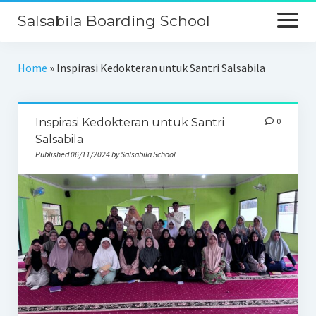
Salsabila Boarding School
Beranda
Home
»
Inspirasi Kedokteran untuk Santri Salsabila
Profil
Inspirasi Kedokteran untuk Santri
0
Kurikulum
Salsabila
Keunggulan
Published 06/11/2024 by Salsabila School
Galeri
PPDB
Kontak