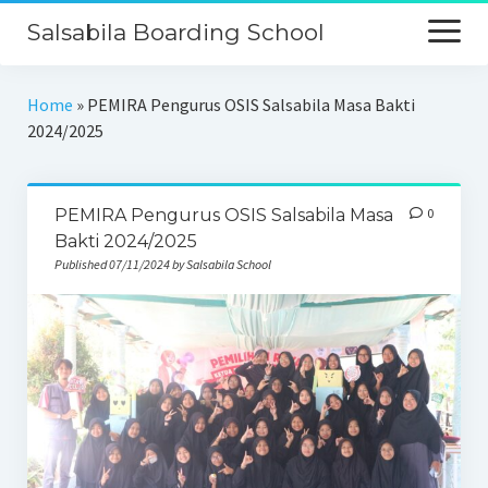
Salsabila Boarding School
Beranda
Home
»
PEMIRA Pengurus OSIS Salsabila Masa Bakti
2024/2025
Profil
Kurikulum
PEMIRA Pengurus OSIS Salsabila Masa
0
Keunggulan
Bakti 2024/2025
Published 07/11/2024 by Salsabila School
Galeri
PPDB
Kontak