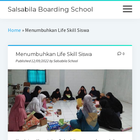
Salsabila Boarding School
Beranda
Home
»
Menumbuhkan Life Skill Siswa
Profil
Menumbuhkan Life Skill Siswa
0
Kurikulum
Published 12/09/2022 by Salsabila School
Keunggulan
Galeri
PPDB
Kontak