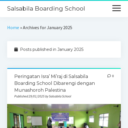
Salsabila Boarding School
Beranda
Home
»
Archives for January 2025
Profil
Posts published in January 2025
Kurikulum
Keunggulan
Galeri
Peringatan Isra’ Mi’raj di Salsabila
0
Boarding School Dibarengi dengan
PPDB
Munashoroh Palestina
Published 29/01/2025 by Salsabila School
Kontak