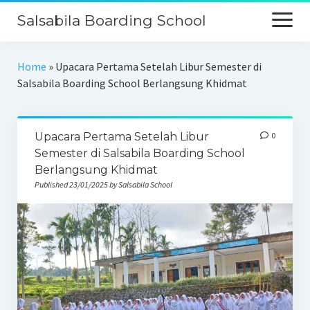
Salsabila Boarding School
Beranda
Home
»
Upacara Pertama Setelah Libur Semester di
Salsabila Boarding School Berlangsung Khidmat
Profil
Kurikulum
Upacara Pertama Setelah Libur
0
Keunggulan
Semester di Salsabila Boarding School
Berlangsung Khidmat
Galeri
Published 23/01/2025 by Salsabila School
PPDB
Kontak