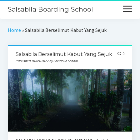
Salsabila Boarding School
Beranda
Home
»
Salsabila Berselimut Kabut Yang Sejuk
Profil
Salsabila Berselimut Kabut Yang Sejuk
0
Kurikulum
Published 10/09/2022 by Salsabila School
Keunggulan
Galeri
PPDB
Kontak