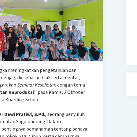
gka meningkatkan pengetahuan dan
menjaga kesehatan fisik serta mental,
ggarakan
Seminar Kesehatan
dengan tema
atan Reproduksi”
pada Kamis, 2 Oktober
la Boarding School.
er
Dewi Pratiwi, S.Pd.
, seorang penyuluh
camatan Sagalaherang. Dalam
n pentingnya pemahaman tentang bahaya
 dan rokok bagi tubuh, serta dampaknya