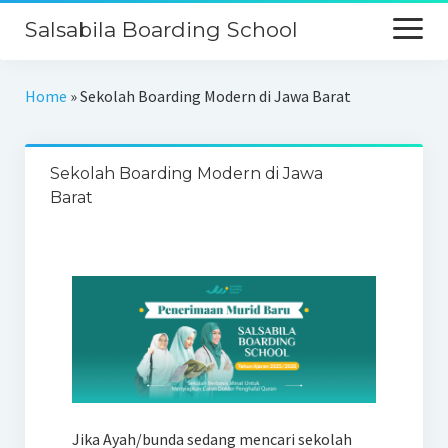
Salsabila Boarding School
Beranda
Home
»
Sekolah Boarding Modern di Jawa Barat
Profil
Sekolah Boarding Modern di Jawa
Kurikulum
Barat
Keunggulan
Galeri
PPDB
Kontak
Jika Ayah/bunda sedang mencari sekolah